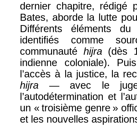
dernier chapitre, rédigé
Bates, aborde la lutte pou
Différents éléments du
identifiés comme sou
communauté
hijra
(dès 18
indienne coloniale
)
. Pui
l’accès à la justice, la re
hijra
— avec le jugem
l’autodétermination et l’au
un « troisième genre » off
et les nouvelles aspiratio