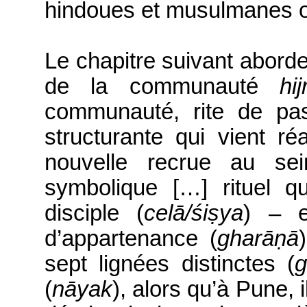
hindoues et musulmanes ou 
Le chapitre suivant
aborde
de la communauté
hij
communauté, rite de pas
structurante qui vient
ré
nouvelle recrue au sei
symbolique […] rituel qui
disciple (
celā
/
śiṣya
) – 
d’appartenance (
gharāṇā
sept lignées distinctes
(
g
(
nāyak
), alors qu’à Pune, 