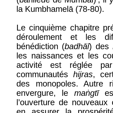
la
Kumbhamelā
(78-80).
Le
cinquième chapitre prés
déroulement et les dif
bénédiction
(
badhāī
)
des
les naissances et les co
activité est réglée pa
communautés
hijras
, cer
des monopoles. Autre ri
envergure, le
maṅgtī
est
l’ouverture de nouveaux
en assurer la prospérit