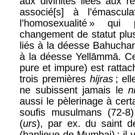
aux divinités liées aux r
associé[s] à l’émascul
l’homosexualité » qui
changement de statut plus
liés à la déesse
Bahucha
à la déesse
Yellāmmā
. C
pure et impure) est ratta
trois premières
hijras
; el
ne subissent jamais le
n
aussi le pèlerinage à cer
soufis musulmans (72-8)
(
urs
), par ex. du saint 
(banlieue de Mumbai) ; il 