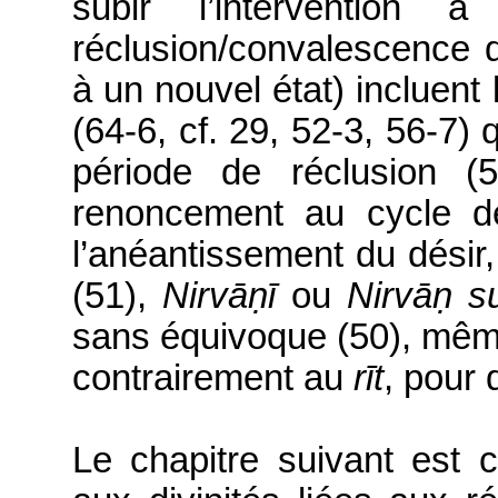
subir l’intervention 
réclusion/convalescence q
à un nouvel état) incluent
(64-6, cf. 29, 52-3, 56-7)
période de réclusion (5
renoncement au cycle d
l’anéantissement du désir
(51),
Nirvāṇī
ou
Nirvāṇ
s
sans équivoque (50), mêm
contrairement au
rīt
, pour
Le
chapitre suivant
est 