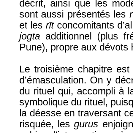
décrit, ainsi que les modè
sont aussi présentés les
r
et les
rīt
concomitants d’all
jogta
additionnel
(plus f
Pune), propre aux dévots
Le
troisième chapitre es
d’émasculation. On y décri
du rituel qui, accompli à 
symbolique du rituel, puisq
la déesse en traversant c
risquée, les
gurus
enjoign